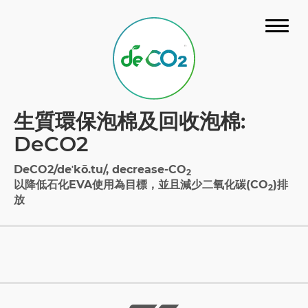
關於我們
生質環保泡棉及回收泡棉:
材料介紹
DeCO2
最新消息
DeCO2/deˈkō.tu/, decrease-CO
2
以降低石化EVA使用為目標，並且減少二氧化碳(CO
)排
2
問與答
放
認證
樣品冊
聯絡我們