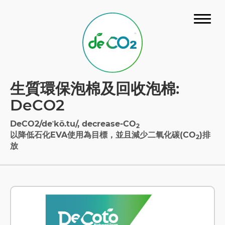
關於我們
生質環保泡棉及回收泡棉:
材料介紹
DeCO2
最新消息
DeCO2/deˈkō.tu/, decrease-CO
2
以降低石化EVA使用為目標，並且減少二氧化碳(CO
)排
2
問與答
放
認證
樣品冊
聯絡我們