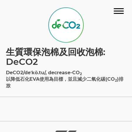
關於我們
生質環保泡棉及回收泡棉:
材料介紹
DeCO2
最新消息
DeCO2/deˈkō.tu/, decrease-CO
2
以降低石化EVA使用為目標，並且減少二氧化碳(CO
)排
2
問與答
放
認證
樣品冊
聯絡我們